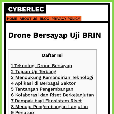
Skip
CYBERLEC
to
content
HOME
ABOUT US
BLOG
PRIVACY POLICY
Drone Bersayap Uji BRIN
Daftar Isi
1
Teknologi Drone Bersayap
2
Tujuan Uji Terbang
3
Mendukung Kemandirian Teknologi
4
Aplikasi di Berbagai Sektor
5
Tantangan Pengembangan
6
Kolaborasi dan Riset Berkelanjutan
7
Dampak bagi Ekosistem Riset
8
Menuju Pengembangan Lanjutan
9
Penutup