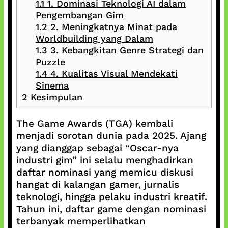
1.1
1. Dominasi Teknologi AI dalam
Pengembangan Gim
1.2
2. Meningkatnya Minat pada
Worldbuilding yang Dalam
1.3
3. Kebangkitan Genre Strategi dan
Puzzle
1.4
4. Kualitas Visual Mendekati
Sinema
2
Kesimpulan
The Game Awards (TGA) kembali
menjadi sorotan dunia pada 2025. Ajang
yang dianggap sebagai “Oscar-nya
industri gim” ini selalu menghadirkan
daftar nominasi yang memicu diskusi
hangat di kalangan gamer, jurnalis
teknologi, hingga pelaku industri kreatif.
Tahun ini, daftar game dengan nominasi
terbanyak memperlihatkan