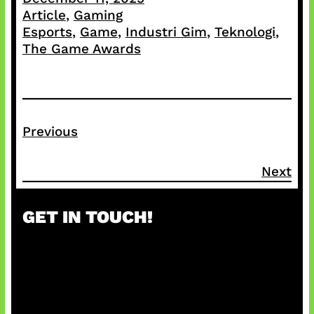
Article
, 
Gaming
Esports
, 
Game
, 
Industri Gim
, 
Teknologi
, 
The Game Awards
Previous
Next
GET IN TOUCH!