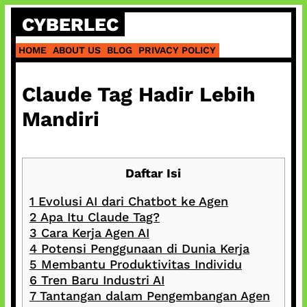
Skip
CYBERLEC
to
content
HOME
ABOUT US
BLOG
PRIVACY POLICY
Claude Tag Hadir Lebih
Mandiri
Daftar Isi
1
Evolusi AI dari Chatbot ke Agen
2
Apa Itu Claude Tag?
3
Cara Kerja Agen AI
4
Potensi Penggunaan di Dunia Kerja
5
Membantu Produktivitas Individu
6
Tren Baru Industri AI
7
Tantangan dalam Pengembangan Agen