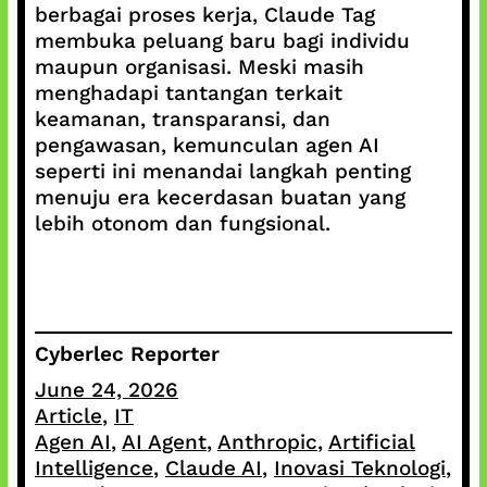
berbagai proses kerja, Claude Tag
membuka peluang baru bagi individu
maupun organisasi. Meski masih
menghadapi tantangan terkait
keamanan, transparansi, dan
pengawasan, kemunculan agen AI
seperti ini menandai langkah penting
menuju era kecerdasan buatan yang
lebih otonom dan fungsional.
Cyberlec Reporter
June 24, 2026
Article
, 
IT
Agen AI
, 
AI Agent
, 
Anthropic
, 
Artificial
Intelligence
, 
Claude AI
, 
Inovasi Teknologi
, 