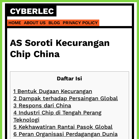
Skip
CYBERLEC
to
content
HOME
ABOUT US
BLOG
PRIVACY POLICY
AS Soroti Kecurangan
Chip China
Daftar Isi
1
Bentuk Dugaan Kecurangan
2
Dampak terhadap Persaingan Global
3
Respons dari China
4
Industri Chip di Tengah Perang
Teknologi
5
Kekhawatiran Rantai Pasok Global
6
Peran Organisasi Perdagangan Dunia