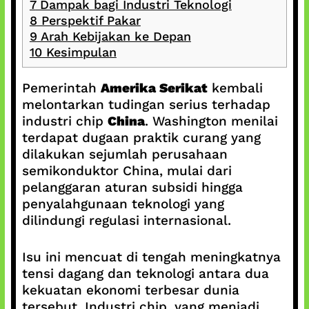
7
Dampak bagi Industri Teknologi
8
Perspektif Pakar
9
Arah Kebijakan ke Depan
10
Kesimpulan
Pemerintah
Amerika Serikat
kembali
melontarkan tudingan serius terhadap
industri chip
China
. Washington menilai
terdapat dugaan praktik curang yang
dilakukan sejumlah perusahaan
semikonduktor China, mulai dari
pelanggaran aturan subsidi hingga
penyalahgunaan teknologi yang
dilindungi regulasi internasional.
Isu ini mencuat di tengah meningkatnya
tensi dagang dan teknologi antara dua
kekuatan ekonomi terbesar dunia
tersebut. Industri chip, yang menjadi