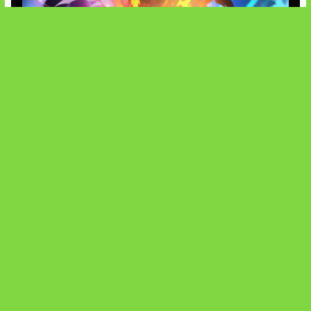
Honkai Impact 3rd x CODM Kolaborasi
SOCIALS
@facebook
X
@instagram