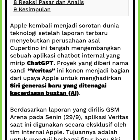
8
Reaksi Pasar dan Analis
9
Kesimpulan
Apple kembali menjadi sorotan dunia
teknologi setelah laporan terbaru
menyebutkan perusahaan asal
Cupertino ini tengah mengembangkan
sebuah aplikasi chatbot internal yang
mirip
ChatGPT
. Proyek yang diberi nama
sandi
“Veritas”
ini konon menjadi bagian
dari upaya Apple untuk menghadirkan
Siri generasi baru yang ditenagai
kecerdasan buatan (AI)
.
Berdasarkan laporan yang dirilis GSM
Arena pada Senin (29/9), aplikasi Veritas
saat ini digunakan secara eksklusif oleh
tim internal Apple. Tujuannya adalah
untuk menguji berbagai fitur baru Siri