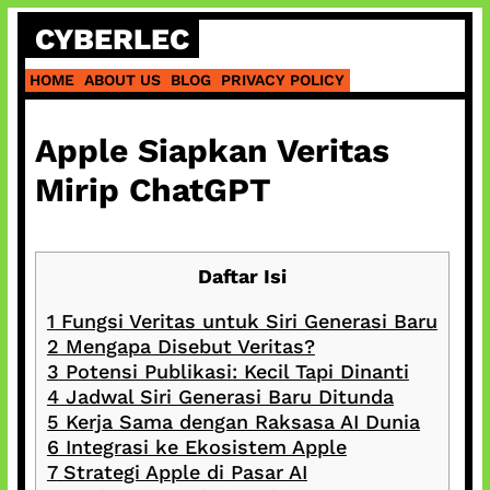
Skip
CYBERLEC
to
content
HOME
ABOUT US
BLOG
PRIVACY POLICY
Apple Siapkan Veritas
Mirip ChatGPT
Daftar Isi
1
Fungsi Veritas untuk Siri Generasi Baru
2
Mengapa Disebut Veritas?
3
Potensi Publikasi: Kecil Tapi Dinanti
4
Jadwal Siri Generasi Baru Ditunda
5
Kerja Sama dengan Raksasa AI Dunia
6
Integrasi ke Ekosistem Apple
7
Strategi Apple di Pasar AI