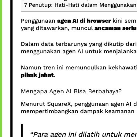
7
Penutup: Hati-Hati dalam Menggunakan 
Penggunaan
agen AI
di browser
kini sem
yang ditawarkan, muncul
ancaman seriu
Dalam data terbarunya yang dikutip dar
menggunakan agen AI untuk menjalankan
Namun tren ini memunculkan kekhawatira
pihak jahat
.
Mengapa Agen AI Bisa Berbahaya?
Menurut SquareX, penggunaan agen AI d
mempertimbangkan dampak keamanan dar
“Para agen ini dilatih untuk m