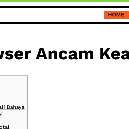
HOME
wser Ancam Ke
li Bahaya
I
otal