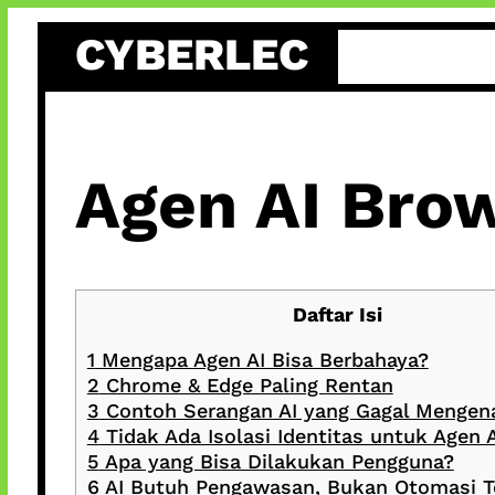
Skip
CYBERLEC
to
content
Agen AI Bro
Daftar Isi
1
Mengapa Agen AI Bisa Berbahaya?
2
Chrome & Edge Paling Rentan
3
Contoh Serangan AI yang Gagal Mengena
4
Tidak Ada Isolasi Identitas untuk Agen A
5
Apa yang Bisa Dilakukan Pengguna?
6
AI Butuh Pengawasan, Bukan Otomasi T