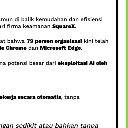
amun di balik kemudahan dan efisiensi
ari firma keamanan
SquareX
.
atat bahwa
79 persen organisasi
kini telah
le Chrome
dan
Microsoft Edge
.
na potensi besar dari
eksploitasi AI oleh
bekerja secara otomatis
, tanpa
engan sedikit atau bahkan tanpa