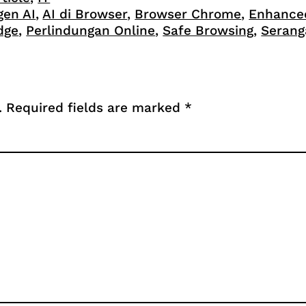
gen AI
, 
AI di Browser
, 
Browser Chrome
, 
Enhanced
dge
, 
Perlindungan Online
, 
Safe Browsing
, 
Serang
.
Required fields are marked
*