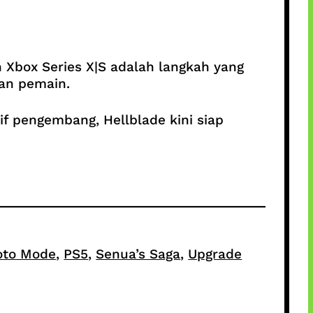
Xbox Series X|S adalah langkah yang
san pemain.
f pengembang, Hellblade kini siap
oto Mode
, 
PS5
, 
Senua’s Saga
, 
Upgrade