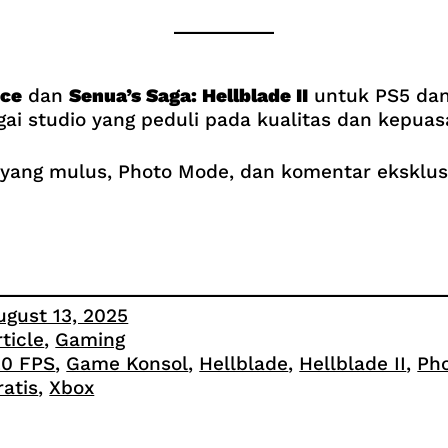
ice
dan
Senua’s Saga: Hellblade II
untuk PS5 dan 
ai studio yang peduli pada kualitas dan kepua
ang mulus, Photo Mode, dan komentar eksklusi
ugust 13, 2025
rticle
, 
Gaming
20 FPS
, 
Game Konsol
, 
Hellblade
, 
Hellblade II
, 
Ph
ratis
, 
Xbox