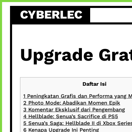
Skip
CYBERLEC
to
content
Upgrade Grat
Daftar Isi
1
Peningkatan Grafis dan Performa yang
2
Photo Mode: Abadikan Momen Epik
3
Komentar Eksklusif dari Pengembang
4
Hellblade: Senua’s Sacrifice di PS5
5
Senua’s Saga: Hellblade II di Xbox Serie
6
Kenapa Upgrade Ini Penting