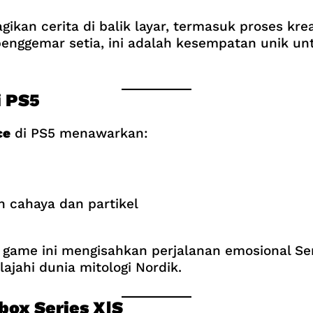
gikan cerita di balik layar, termasuk proses krea
enggemar setia, ini adalah kesempatan unik un
i PS5
ce
di PS5 menawarkan:
n cahaya dan partikel
game ini mengisahkan perjalanan emosional Sen
jahi dunia mitologi Nordik.
Xbox Series X|S