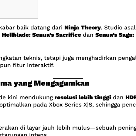
kabar baik datang dari
Ninja Theory
. Studio asal
u
Hellblade: Senua’s Sacrifice
dan
Senua’s Saga
:
ngkatan teknis, tetapi juga menghadirkan peng
pun fitur interaktif.
orma yang Mengagumkan
ade kini mendukung
resolusi lebih tinggi
dan
HD
optimalkan pada Xbox Series X|S, sehingga penc
akan di layar jauh lebih mulus—sebuah pening
rtarungan intens.