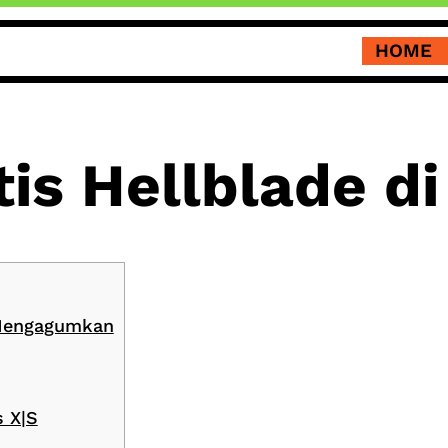
HOME
is Hellblade d
 Mengagumkan
s X|S