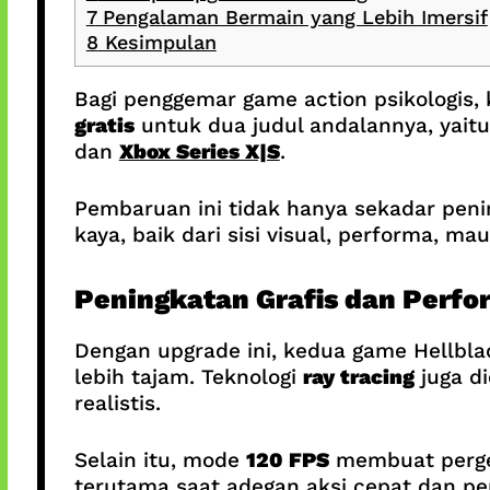
7
Pengalaman Bermain yang Lebih Imersif
8
Kesimpulan
Bagi penggemar game action psikologis, 
gratis
untuk dua judul andalannya, yait
dan
Xbox Series X|S
.
Pembaruan ini tidak hanya sekadar peni
kaya, baik dari sisi visual, performa, mau
Peningkatan Grafis dan Perf
Dengan upgrade ini, kedua game Hellbl
lebih tajam. Teknologi
ray tracing
juga di
realistis.
Selain itu, mode
120 FPS
membuat perger
terutama saat adegan aksi cepat dan pe