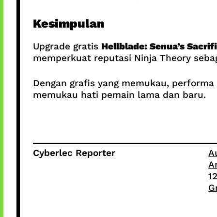
Kesimpulan
Upgrade gratis
Hellblade: Senua’s Sacrif
memperkuat reputasi Ninja Theory sebag
Dengan grafis yang memukau, performa y
memukau hati pemain lama dan baru.
Cyberlec Reporter
A
A
1
G