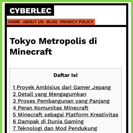
Skip
CYBERLEC
to
content
HOME
ABOUT US
BLOG
PRIVACY POLICY
Tokyo Metropolis di
Minecraft
Daftar Isi
1
Proyek Ambisius dari Gamer Jepang
2
Detail yang Mengagumkan
3
Proses Pembangunan yang Panjang
4
Peran Komunitas Minecraft
5
Minecraft sebagai Platform Kreativitas
6
Dampak di Dunia Gaming
7
Teknologi dan Mod Pendukung