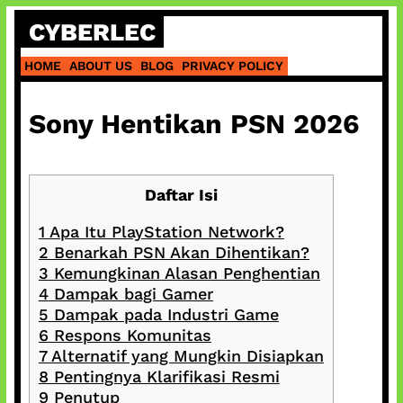
Skip
CYBERLEC
to
content
HOME
ABOUT US
BLOG
PRIVACY POLICY
Sony Hentikan PSN 2026
Daftar Isi
1
Apa Itu PlayStation Network?
2
Benarkah PSN Akan Dihentikan?
3
Kemungkinan Alasan Penghentian
4
Dampak bagi Gamer
5
Dampak pada Industri Game
6
Respons Komunitas
7
Alternatif yang Mungkin Disiapkan
8
Pentingnya Klarifikasi Resmi
9
Penutup