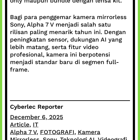
only maupun bundle dengan lensa kit.
Bagi para penggemar kamera mirrorless
Sony, Alpha 7 V menjadi salah satu
rilisan paling menarik tahun ini. Dengan
peningkatan sensor, dukungan AI yang
lebih matang, serta fitur video
profesional, kamera ini berpotensi
menjadi standar baru di segmen full-
frame.
Cyberlec Reporter
December 6, 2025
Article
, 
IT
Alpha 7 V
, 
FOTOGRAFI
, 
Kamera
Mirrorless
, 
Sony
, 
Teknologi AI
, 
Videografi