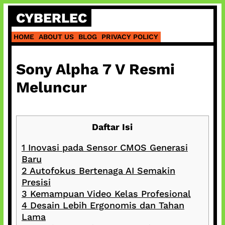
Skip
CYBERLEC
to
content
HOME
ABOUT US
BLOG
PRIVACY POLICY
Sony Alpha 7 V Resmi
Meluncur
Daftar Isi
1
Inovasi pada Sensor CMOS Generasi
Baru
2
Autofokus Bertenaga AI Semakin
Presisi
3
Kemampuan Video Kelas Profesional
4
Desain Lebih Ergonomis dan Tahan
Lama