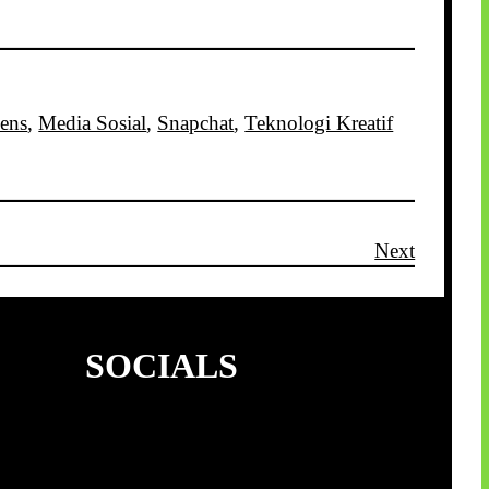
ens
, 
Media Sosial
, 
Snapchat
, 
Teknologi Kreatif
Next
SOCIALS