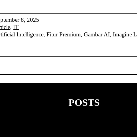
ptember 8, 2025
ticle
, 
IT
tificial Intelligence
, 
Fitur Premium
, 
Gambar AI
, 
Imagine L
POSTS