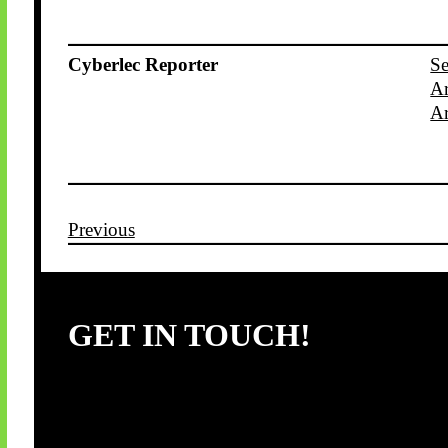
Cyberlec Reporter
Se
Ar
Ar
Previous
GET IN TOUCH!