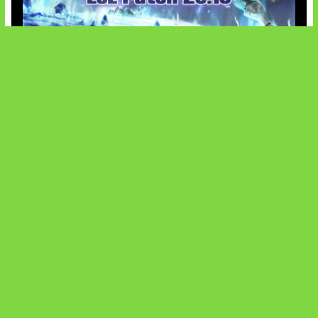
Patch Baru Ubah Botlane
SOCIALS
@facebook
X