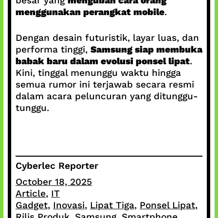
besar yang
mengubah cara orang
menggunakan perangkat mobile
.
Dengan desain futuristik, layar luas, dan
performa tinggi,
Samsung siap membuka
babak baru dalam evolusi ponsel lipat
.
Kini, tinggal menunggu waktu hingga
semua rumor ini terjawab secara resmi
dalam acara peluncuran yang ditunggu-
tunggu.
Cyberlec Reporter
October 18, 2025
Article
, 
IT
Gadget
, 
Inovasi
, 
Lipat Tiga
, 
Ponsel Lipat
, 
Rilis Produk
, 
Samsung
, 
Smartphone
, 