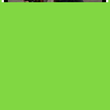
Baxia Revamp Bikin Team Fight
SOCIALS
@facebook
X
@instagram