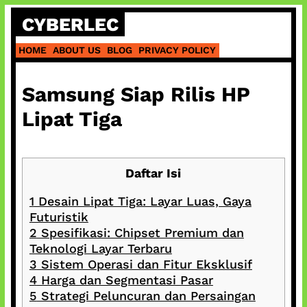
Skip
CYBERLEC
to
content
HOME
ABOUT US
BLOG
PRIVACY POLICY
Samsung Siap Rilis HP
Lipat Tiga
Daftar Isi
1
Desain Lipat Tiga: Layar Luas, Gaya
Futuristik
2
Spesifikasi: Chipset Premium dan
Teknologi Layar Terbaru
3
Sistem Operasi dan Fitur Eksklusif
4
Harga dan Segmentasi Pasar
5
Strategi Peluncuran dan Persaingan