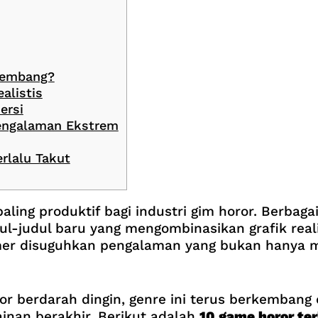
kembang?
alistis
ersi
engalaman Ekstrem
rlalu Takut
aling produktif bagi industri gim horor. Berbag
-judul baru yang mengombinasikan grafik reali
amer disuguhkan pengalaman yang bukan hanya m
orror berdarah dingin, genre ini terus berkemb
inan berakhir. Berikut adalah
10 game horor te