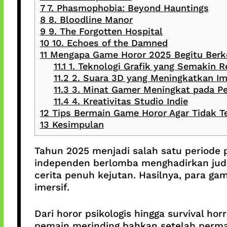
7
7. Phasmophobia: Beyond Hauntings
8
8. Bloodline Manor
9
9. The Forgotten Hospital
10
10. Echoes of the Damned
11
Mengapa Game Horor 2025 Begitu Ber
11.1
1. Teknologi Grafik yang Semakin Re
11.2
2. Suara 3D yang Meningkatkan Im
11.3
3. Minat Gamer Meningkat pada P
11.4
4. Kreativitas Studio Indie
12
Tips Bermain Game Horor Agar Tidak Te
13
Kesimpulan
Tahun 2025 menjadi salah satu periode p
independen berlomba menghadirkan judul
cerita penuh kejutan. Hasilnya, para g
imersif.
Dari horor psikologis hingga survival h
pemain merinding bahkan setelah perma