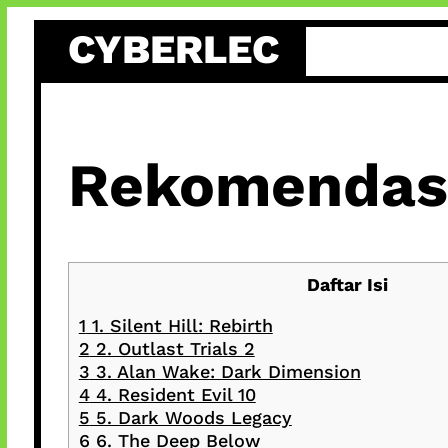
Skip
CYBERLEC
to
content
Rekomendasi
Daftar Isi
1
1. Silent Hill: Rebirth
2
2. Outlast Trials 2
3
3. Alan Wake: Dark Dimension
4
4. Resident Evil 10
5
5. Dark Woods Legacy
6
6. The Deep Below