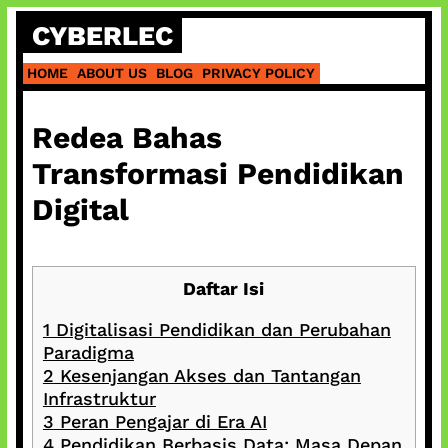
Skip
CYBERLEC
to
content
HOME
ABOUT US
BLOG
PRIVACY POLICY
Redea Bahas
Transformasi Pendidikan
Digital
Daftar Isi
1
Digitalisasi Pendidikan dan Perubahan
Paradigma
2
Kesenjangan Akses dan Tantangan
Infrastruktur
3
Peran Pengajar di Era AI
4
Pendidikan Berbasis Data: Masa Depan