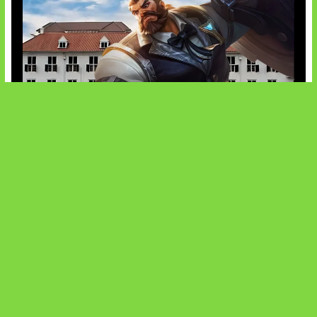
Baxia Revamp Bikin Team Fight
SOCIALS