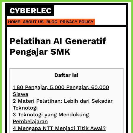
Skip
CYBERLEC
to
content
HOME
ABOUT US
BLOG
PRIVACY POLICY
Pelatihan AI Generatif
Pengajar SMK
Daftar Isi
1
80 Pengajar, 5.000 Pengajar, 60.000
Siswa
2
Materi Pelatihan: Lebih dari Sekadar
Teknologi
3
Teknologi yang Mendukung
Pembelajaran
4
Mengapa NTT Menjadi Titik Awal?