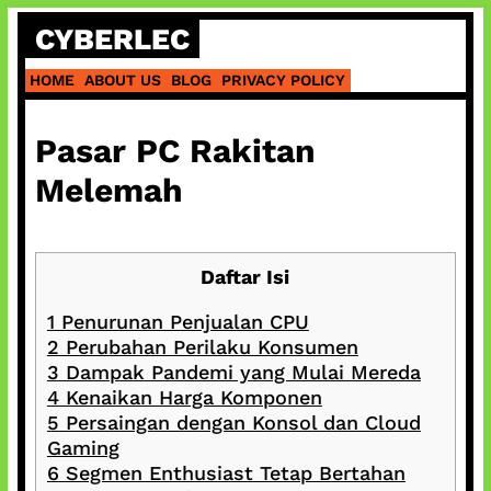
Skip
CYBERLEC
to
content
HOME
ABOUT US
BLOG
PRIVACY POLICY
Pasar PC Rakitan
Melemah
Daftar Isi
1
Penurunan Penjualan CPU
2
Perubahan Perilaku Konsumen
3
Dampak Pandemi yang Mulai Mereda
4
Kenaikan Harga Komponen
5
Persaingan dengan Konsol dan Cloud
Gaming
6
Segmen Enthusiast Tetap Bertahan