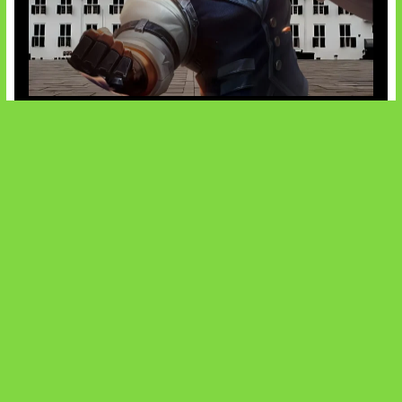
Baxia Revamp Bikin Team Fight
SOCIALS