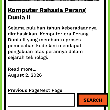
Komputer Rahasia Perang
Dunia II
Selama puluhan tahun keberadaannya
dirahasiakan. Komputer era Perang
Dunia II yang membantu proses
pemecahan kode kini mendapat
pengakuan atas perannya dalam
sejarah teknologi.
Read more...
August 2, 2026
Previous Page
Next Page
S
SEARCH
e
a