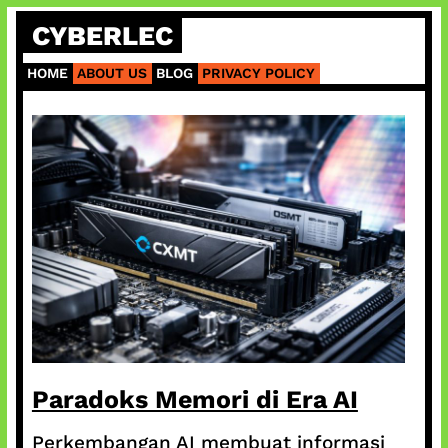
Skip
CYBERLEC
to
content
HOME
ABOUT US
BLOG
PRIVACY POLICY
Paradoks Memori di Era AI
Perkembangan AI membuat informasi