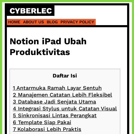
Skip
CYBERLEC
to
content
HOME
ABOUT US
BLOG
PRIVACY POLICY
Notion iPad Ubah
Produktivitas
Daftar Isi
1
Antarmuka Ramah Layar Sentuh
2
Manajemen Catatan Lebih Fleksibel
3
Database Jadi Senjata Utama
4
Integrasi Stylus untuk Catatan Visual
5
Sinkronisasi Lintas Perangkat
6
Template Siap Pakai
7
Kolaborasi Lebih Praktis