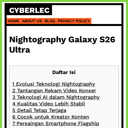
Skip
CYBERLEC
to
content
HOME
ABOUT US
BLOG
PRIVACY POLICY
Nightography Galaxy S26
Ultra
Daftar Isi
1
Evolusi Teknologi Nightography
2
Tantangan Rekam Video Konser
3
Teknologi AI dalam Nightography
4
Kualitas Video Lebih Stabil
5
Detail Tetap Terjaga
6
Cocok untuk Kreator Konten
7
Persaingan Smartphone Flagship