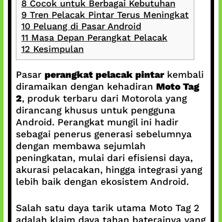
8
Cocok untuk Berbagai Kebutuhan
9
Tren Pelacak Pintar Terus Meningkat
10
Peluang di Pasar Android
11
Masa Depan Perangkat Pelacak
12
Kesimpulan
Pasar
perangkat pelacak pintar
kembali
diramaikan dengan kehadiran
Moto Tag
2
, produk terbaru dari Motorola yang
dirancang khusus untuk pengguna
Android. Perangkat mungil ini hadir
sebagai penerus generasi sebelumnya
dengan membawa sejumlah
peningkatan, mulai dari efisiensi daya,
akurasi pelacakan, hingga integrasi yang
lebih baik dengan ekosistem Android.
Salah satu daya tarik utama Moto Tag 2
adalah klaim daya tahan baterainya yang