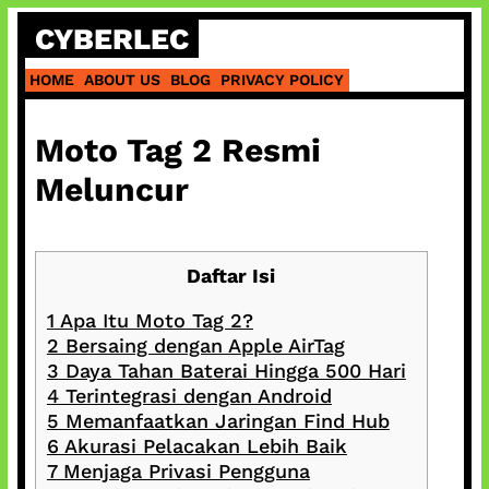
Skip
CYBERLEC
to
content
HOME
ABOUT US
BLOG
PRIVACY POLICY
Moto Tag 2 Resmi
Meluncur
Daftar Isi
1
Apa Itu Moto Tag 2?
2
Bersaing dengan Apple AirTag
3
Daya Tahan Baterai Hingga 500 Hari
4
Terintegrasi dengan Android
5
Memanfaatkan Jaringan Find Hub
6
Akurasi Pelacakan Lebih Baik
7
Menjaga Privasi Pengguna