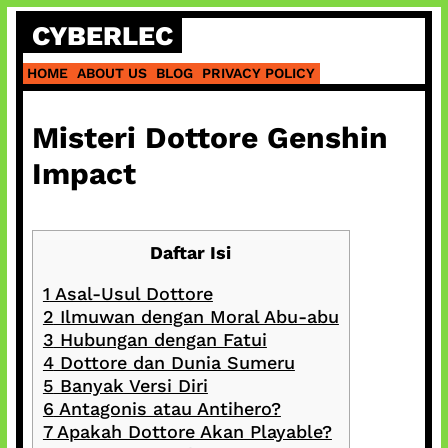
Skip
CYBERLEC
to
content
HOME
ABOUT US
BLOG
PRIVACY POLICY
Misteri Dottore Genshin
Impact
Daftar Isi
1
Asal-Usul Dottore
2
Ilmuwan dengan Moral Abu-abu
3
Hubungan dengan Fatui
4
Dottore dan Dunia Sumeru
5
Banyak Versi Diri
6
Antagonis atau Antihero?
7
Apakah Dottore Akan Playable?