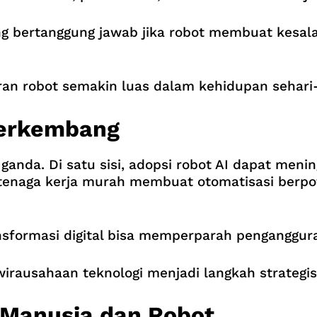
g bertanggung jawab jika robot membuat kesala
eran robot semakin luas dalam kehidupan sehari-
erkembang
da. Di satu sisi, adopsi robot AI dapat mening
da tenaga kerja murah membuat otomatisasi berp
ransformasi digital bisa memperparah penganggu
rausahaan teknologi menjadi langkah strategis 
 Manusia dan Robot