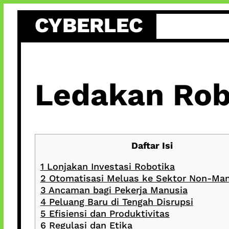
Skip
CYBERLEC
to
content
Ledakan Rob
Daftar Isi
1
Lonjakan Investasi Robotika
2
Otomatisasi Meluas ke Sektor Non-Man
3
Ancaman bagi Pekerja Manusia
4
Peluang Baru di Tengah Disrupsi
5
Efisiensi dan Produktivitas
6
Regulasi dan Etika