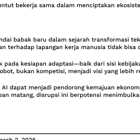
tuntut bekerja sama dalam menciptakan ekosist
dai babak baru dalam sejarah transformasi tekno
aman terhadap lapangan kerja manusia tidak bisa 
k pada kesiapan adaptasi—baik dari sisi kebija
obot, bukan kompetisi, menjadi visi yang lebih re
obot AI dapat menjadi pendorong kemajuan ekon
apan matang, disrupsi ini berpotensi menimbulk
arch 2, 2026