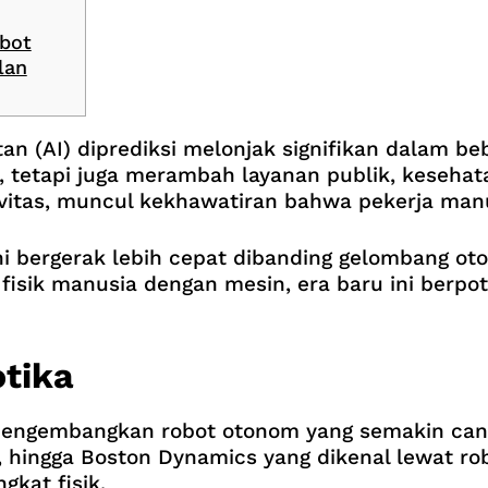
bot
lan
an (AI) diprediksi melonjak signifikan dalam be
 tetapi juga merambah layanan publik, kesehatan,
ivitas, muncul kekhawatiran bahwa pekerja man
ini bergerak lebih cepat dibanding gelombang ot
fisik manusia dengan mesin, era baru ini berpo
otika
engembangkan robot otonom yang semakin cangg
hingga Boston Dynamics yang dikenal lewat rob
kat fisik.