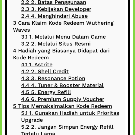
2.2
2. Batas Penggunaan
2.3
3. Kebijakan Developer
2.4
4. Menghindari Abuse
3
Cara Klaim Kode Redeem Wuthering
Waves
3.1
1. Melalui Menu Dalam Game
3.2
2. Melalui Situs Resmi
4
Hadiah yang Biasanya Didapat dari
Kode Redeem
4.1
1. Astrite
4.2
2. Shell Credit
4.3
3. Resonance Potion
4.4
4. Tuner & Booster Material
4.5
5. Energy Refill
4.6
6. Premium Supply Voucher
5
Tips Memaksimalkan Kode Redeem
5.1
1. Gunakan Hadiah untuk Prioritas
Upgrade
5.2
2. Jangan Simpan Energy Refill
Terlalu Lama