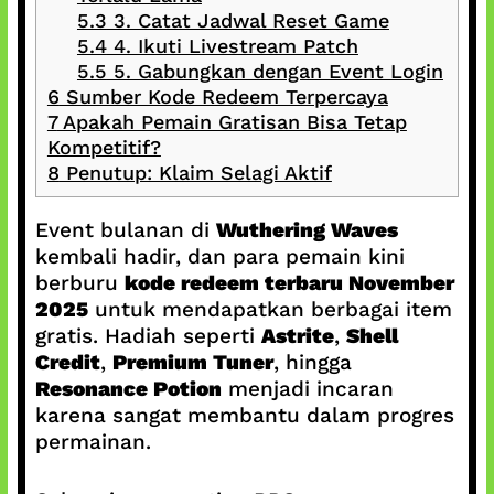
5.3
3. Catat Jadwal Reset Game
5.4
4. Ikuti Livestream Patch
5.5
5. Gabungkan dengan Event Login
6
Sumber Kode Redeem Terpercaya
7
Apakah Pemain Gratisan Bisa Tetap
Kompetitif?
8
Penutup: Klaim Selagi Aktif
Event bulanan di
Wuthering Waves
kembali hadir, dan para pemain kini
berburu
kode redeem terbaru November
2025
untuk mendapatkan berbagai item
gratis. Hadiah seperti
Astrite
,
Shell
Credit
,
Premium Tuner
, hingga
Resonance Potion
menjadi incaran
karena sangat membantu dalam progres
permainan.