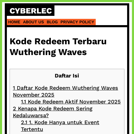
Skip
CYBERLEC
to
content
HOME
ABOUT US
BLOG
PRIVACY POLICY
Kode Redeem Terbaru
Wuthering Waves
Daftar Isi
1
Daftar Kode Redeem Wuthering Waves
November 2025
1.1
Kode Redeem Aktif November 2025
2
Kenapa Kode Redeem Sering
Kedaluwarsa?
2.1
1. Kode Hanya untuk Event
Tertentu