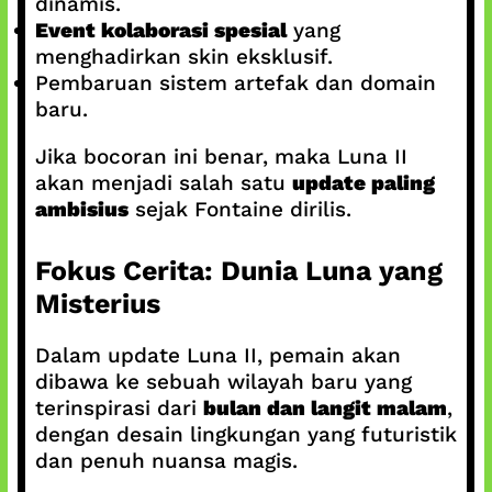
dinamis.
Event kolaborasi spesial
yang
menghadirkan skin eksklusif.
Pembaruan sistem artefak dan domain
baru.
Jika bocoran ini benar, maka Luna II
akan menjadi salah satu
update paling
ambisius
sejak Fontaine dirilis.
Fokus Cerita: Dunia Luna yang
Misterius
Dalam update Luna II, pemain akan
dibawa ke sebuah wilayah baru yang
terinspirasi dari
bulan dan langit malam
,
dengan desain lingkungan yang futuristik
dan penuh nuansa magis.