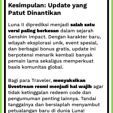
Kesimpulan: Update yang
Patut Dinantikan
Luna II diprediksi menjadi
salah satu
versi paling berkesan
dalam sejarah
Genshin Impact. Dengan karakter baru,
wilayah eksplorasi unik, event spesial,
dan berbagai bonus gratis, update ini
berpotensi menarik kembali banyak
pemain lama sekaligus memperkuat
basis komunitas global.
Bagi para Traveler,
menyaksikan
livestream resmi menjadi hal wajib
agar
tidak ketinggalan redeem code dan
pengumuman penting lainnya. Tandai
tanggalnya dan bersiaplah menyambut
petualangan baru di dunia Luna!