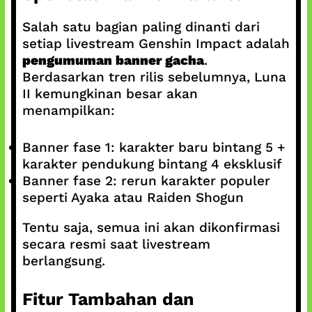
Salah satu bagian paling dinanti dari
setiap livestream Genshin Impact adalah
pengumuman banner gacha
.
Berdasarkan tren rilis sebelumnya, Luna
II kemungkinan besar akan
menampilkan:
Banner fase 1: karakter baru bintang 5 +
karakter pendukung bintang 4 eksklusif
Banner fase 2: rerun karakter populer
seperti Ayaka atau Raiden Shogun
Tentu saja, semua ini akan dikonfirmasi
secara resmi saat livestream
berlangsung.
Fitur Tambahan dan