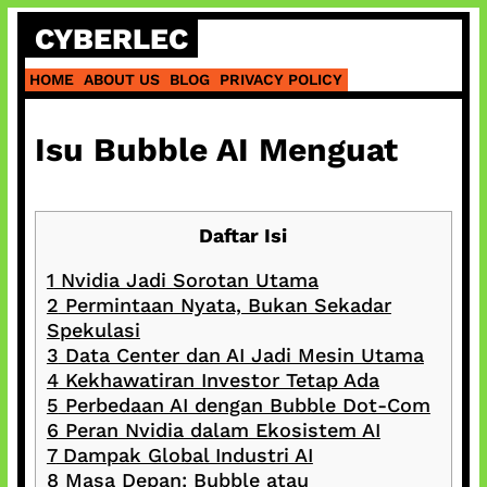
Skip
CYBERLEC
to
content
HOME
ABOUT US
BLOG
PRIVACY POLICY
Isu Bubble AI Menguat
Daftar Isi
1
Nvidia Jadi Sorotan Utama
2
Permintaan Nyata, Bukan Sekadar
Spekulasi
3
Data Center dan AI Jadi Mesin Utama
4
Kekhawatiran Investor Tetap Ada
5
Perbedaan AI dengan Bubble Dot-Com
6
Peran Nvidia dalam Ekosistem AI
7
Dampak Global Industri AI
8
Masa Depan: Bubble atau