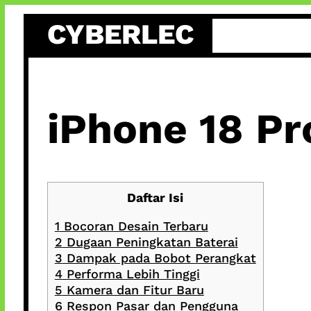
Skip
CYBERLEC
to
content
iPhone 18 Pr
Daftar Isi
1
Bocoran Desain Terbaru
2
Dugaan Peningkatan Baterai
3
Dampak pada Bobot Perangkat
4
Performa Lebih Tinggi
5
Kamera dan Fitur Baru
6
Respon Pasar dan Pengguna