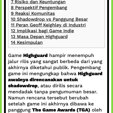
7
Risiko dan Keuntungan
8
Perspektif Pengembang
9
Reaksi Komunitas
10
Shadowdrop vs Panggung Besar
11
Peran Geoff Keighley di Industri
12
Implikasi bagi Game Indie
13
Masa Depan Highguard
14
Kesimpulan
Game
Highguard
hampir menempuh
jalur rilis yang sangat berbeda dari yang
akhirnya diketahui publik. Pengembang
game ini mengungkap bahwa
Highguard
awalnya direncanakan untuk
shadowdrop
, atau dirilis secara
mendadak tanpa pengumuman besar.
Namun rencana tersebut berubah
setelah game ini akhirnya dibawa ke
panggung
The Game Awards (TGA)
oleh