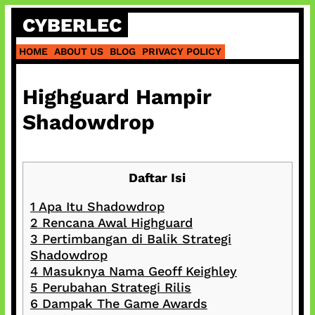
Skip
CYBERLEC
to
content
HOME
ABOUT US
BLOG
PRIVACY POLICY
Highguard Hampir
Shadowdrop
Daftar Isi
1
Apa Itu Shadowdrop
2
Rencana Awal Highguard
3
Pertimbangan di Balik Strategi
Shadowdrop
4
Masuknya Nama Geoff Keighley
5
Perubahan Strategi Rilis
6
Dampak The Game Awards