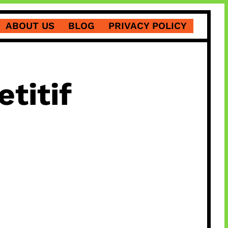
ABOUT US
BLOG
PRIVACY POLICY
titif