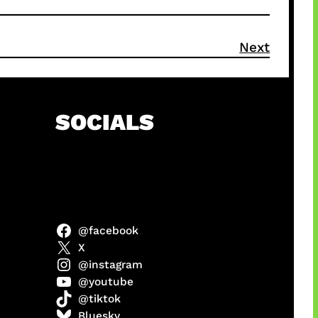
Next
SOCIALS
@facebook
ter
X
@instagram
@youtube
@tiktok
us
Bluesky