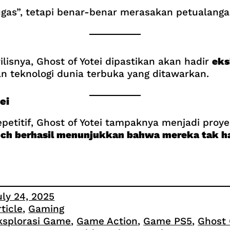
ugas”, tetapi benar-benar merasakan petualang
isnya, Ghost of Yotei dipastikan akan hadir
eks
n teknologi dunia terbuka yang ditawarkan.
ei
petitif, Ghost of Yotei tampaknya menjadi pro
ch berhasil menunjukkan bahwa mereka tak ha
uly 24, 2025
rticle
, 
Gaming
ksplorasi Game
, 
Game Action
, 
Game PS5
, 
Ghost 