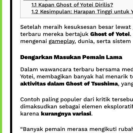
1.1
Kapan Ghost of Yotei Dirilis?
1.2
Kesimpulan: Harapan Tinggi untuk Y
Setelah meraih kesuksesan besar lewat
terbaru mereka bertajuk
Ghost of Yotei
.
mengenai
gameplay
, dunia, serta sistem
Dengarkan Masukan Pemain Lama
Dalam wawancara terbaru bersama med
Yotei, membagikan banyak hal menarik t
aktivitas dalam Ghost of Tsushima
, yan
Contoh paling populer dari kritik tersebu
dimaksudkan sebagai elemen eksploratif
karena
kurangnya variasi
.
“Banyak pemain merasa mengikuti rubah m