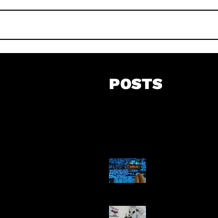
POSTS
5 Virus Kompu
Pertama Dunia
AI Ciptakan Vir