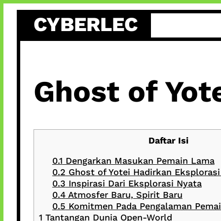
Skip
CYBERLEC
to
content
Ghost of Yote
Daftar Isi
0.1
Dengarkan Masukan Pemain Lama
0.2
Ghost of Yotei Hadirkan Eksplorasi
0.3
Inspirasi Dari Eksplorasi Nyata
0.4
Atmosfer Baru, Spirit Baru
0.5
Komitmen Pada Pengalaman Pema
1
Tantangan Dunia Open-World