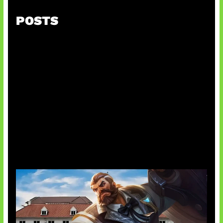
POSTS