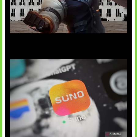
Baxia Revamp Bikin Team Fight