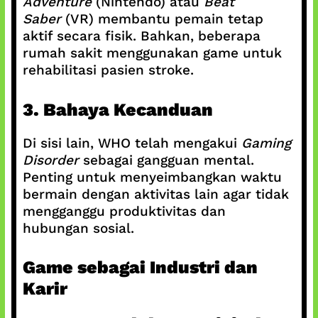
Adventure
(Nintendo) atau
Beat
Saber
(VR) membantu pemain tetap
aktif secara fisik. Bahkan, beberapa
rumah sakit menggunakan game untuk
rehabilitasi pasien stroke.
3. Bahaya Kecanduan
Di sisi lain, WHO telah mengakui
Gaming
Disorder
sebagai gangguan mental.
Penting untuk menyeimbangkan waktu
bermain dengan aktivitas lain agar tidak
mengganggu produktivitas dan
hubungan sosial.
Game sebagai Industri dan
Karir