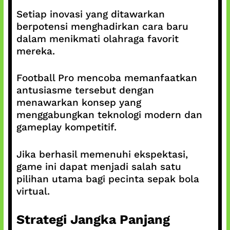
Setiap inovasi yang ditawarkan
berpotensi menghadirkan cara baru
dalam menikmati olahraga favorit
mereka.
Football Pro mencoba memanfaatkan
antusiasme tersebut dengan
menawarkan konsep yang
menggabungkan teknologi modern dan
gameplay kompetitif.
Jika berhasil memenuhi ekspektasi,
game ini dapat menjadi salah satu
pilihan utama bagi pecinta sepak bola
virtual.
Strategi Jangka Panjang