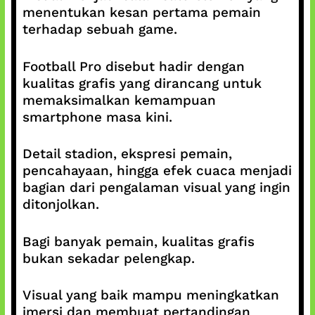
menentukan kesan pertama pemain
terhadap sebuah game.
Football Pro disebut hadir dengan
kualitas grafis yang dirancang untuk
memaksimalkan kemampuan
smartphone masa kini.
Detail stadion, ekspresi pemain,
pencahayaan, hingga efek cuaca menjadi
bagian dari pengalaman visual yang ingin
ditonjolkan.
Bagi banyak pemain, kualitas grafis
bukan sekadar pelengkap.
Visual yang baik mampu meningkatkan
imersi dan membuat pertandingan