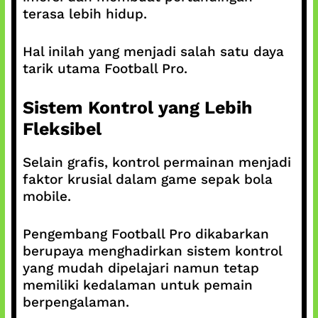
terasa lebih hidup.
Hal inilah yang menjadi salah satu daya
tarik utama Football Pro.
Sistem Kontrol yang Lebih
Fleksibel
Selain grafis, kontrol permainan menjadi
faktor krusial dalam game sepak bola
mobile.
Pengembang Football Pro dikabarkan
berupaya menghadirkan sistem kontrol
yang mudah dipelajari namun tetap
memiliki kedalaman untuk pemain
berpengalaman.