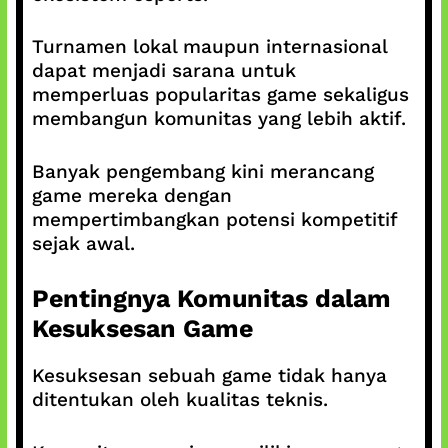
Turnamen lokal maupun internasional
dapat menjadi sarana untuk
memperluas popularitas game sekaligus
membangun komunitas yang lebih aktif.
Banyak pengembang kini merancang
game mereka dengan
mempertimbangkan potensi kompetitif
sejak awal.
Pentingnya Komunitas dalam
Kesuksesan Game
Kesuksesan sebuah game tidak hanya
ditentukan oleh kualitas teknis.