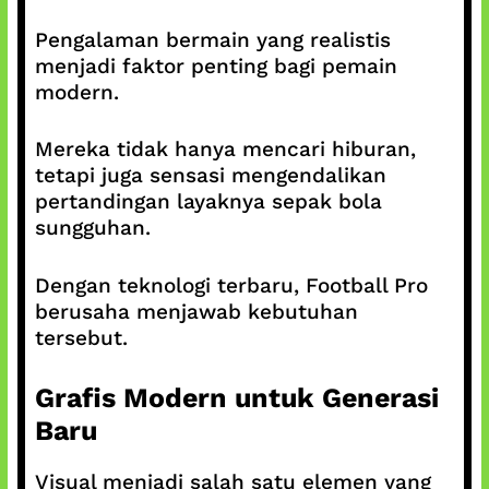
Pengalaman bermain yang realistis
menjadi faktor penting bagi pemain
modern.
Mereka tidak hanya mencari hiburan,
tetapi juga sensasi mengendalikan
pertandingan layaknya sepak bola
sungguhan.
Dengan teknologi terbaru, Football Pro
berusaha menjawab kebutuhan
tersebut.
Grafis Modern untuk Generasi
Baru
Visual menjadi salah satu elemen yang