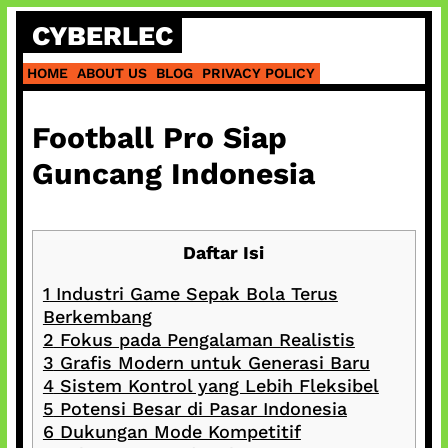
Skip
CYBERLEC
to
content
HOME
ABOUT US
BLOG
PRIVACY POLICY
Football Pro Siap
Guncang Indonesia
Daftar Isi
1
Industri Game Sepak Bola Terus
Berkembang
2
Fokus pada Pengalaman Realistis
3
Grafis Modern untuk Generasi Baru
4
Sistem Kontrol yang Lebih Fleksibel
5
Potensi Besar di Pasar Indonesia
6
Dukungan Mode Kompetitif