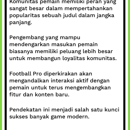
Komunitas pemain memiliki peran yang
sangat besar dalam mempertahankan
popularitas sebuah judul dalam jangka
panjang.
Pengembang yang mampu
mendengarkan masukan pemain
biasanya memiliki peluang lebih besar
untuk membangun loyalitas komunitas.
Football Pro diperkirakan akan
mengandalkan interaksi aktif dengan
pemain untuk terus mengembangkan
fitur dan konten baru.
Pendekatan ini menjadi salah satu kunci
sukses banyak game modern.