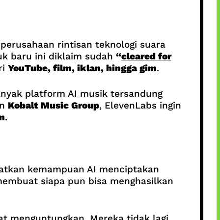
 perusahaan rintisan teknologi suara
uk baru ini diklaim sudah
“
cleared for
ri
YouTube, film, iklan, hingga gim
.
anyak platform AI musik tersandung
an
Kobalt Music Group
, ElevenLabs ingin
m
.
hatkan kemampuan AI menciptakan
i membuat siapa pun bisa menghasilkan
ngat menguntungkan. Mereka tidak lagi