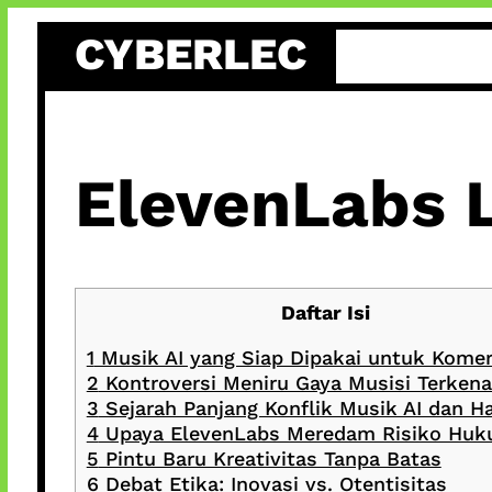
Skip
CYBERLEC
to
content
ElevenLabs 
Daftar Isi
1
Musik AI yang Siap Dipakai untuk Komer
2
Kontroversi Meniru Gaya Musisi Terkena
3
Sejarah Panjang Konflik Musik AI dan H
4
Upaya ElevenLabs Meredam Risiko Hu
5
Pintu Baru Kreativitas Tanpa Batas
6
Debat Etika: Inovasi vs. Otentisitas