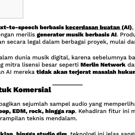
ext-to-speech berbasis
kecerdasan buatan
(AI)
,
engan merilis
generator musik berbasis AI
. Prod
an secara legal dalam berbagai proyek, mulai da
alam dunia musik digital, karena sebelumnya b
 mitra lisensi besar seperti
Merlin Network
d
an AI mereka
tidak akan terjerat masalah huku
tuk Komersial
bagikan sejumlah sampel audio yang memperli
pop, EDM, rock, hingga rap
. Kehadiran fitur in
terampilan teknis mendalam.
klan, hingga studio gim
, teknologi ini jelas sa