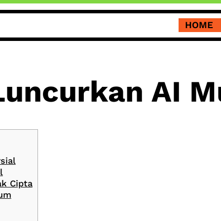
HOME
Luncurkan AI M
sial
l
ak Cipta
kum