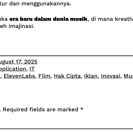
atur dan menggunakannya.
buka
era baru dalam dunia musik
, di mana kreativ
eh imajinasi.
ugust 17, 2025
pplication
, 
IT
I
, 
ElevenLabs
, 
Film
, 
Hak Cipta
, 
Iklan
, 
Inovasi
, 
Mu
.
Required fields are marked
*