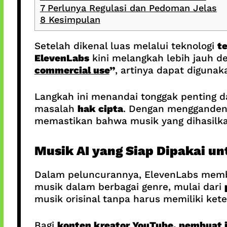
7
Perlunya Regulasi dan Pedoman Jelas
8
Kesimpulan
Setelah dikenal luas melalui teknologi
t
ElevenLabs
kini melangkah lebih jauh d
commercial use
”
, artinya dapat digunak
Langkah ini menandai tonggak penting d
masalah
hak cipta
. Dengan menggandeng
memastikan bahwa musik yang dihasilk
Musik AI yang Siap Dipakai un
Dalam peluncurannya, ElevenLabs mem
musik dalam berbagai genre, mulai dari
musik orisinal tanpa harus memiliki ke
Bagi
konten kreator YouTube, pembuat i