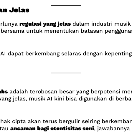
an Jelas
erlunya
regulasi yang jelas
dalam industri musik 
k bersama untuk menentukan batasan penggunaan
.
gi AI dapat berkembang selaras dengan kepentin
abs
adalah terobosan besar yang berpotensi me
i yang jelas, musik AI kini bisa digunakan di ber
k cipta akan terus bergulir seiring berkembang
tau
ancaman bagi otentisitas seni
, jawabannya