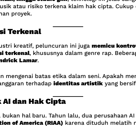
usik atau risiko terkena klaim hak cipta. Cuku
uhan proyek.
si Terkenal
ri kreatif, peluncuran ini juga
memicu kontro
i terkenal
, khususnya dalam genre rap. Bebera
ndrick Lamar
.
mengenai batas etika dalam seni. Apakah menir
langgaran terhadap
identitas artistik
yang bersif
 AI dan Hak Cipta
 bukan hal baru. Tahun lalu, dua perusahaan AI
tion of America (RIAA)
karena dituduh melatih