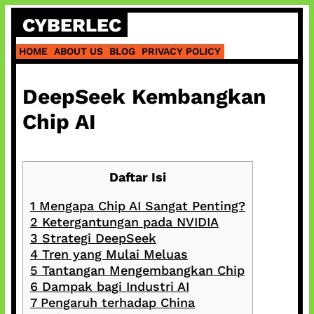
Skip
CYBERLEC
to
content
HOME
ABOUT US
BLOG
PRIVACY POLICY
DeepSeek Kembangkan
Chip AI
Daftar Isi
1
Mengapa Chip AI Sangat Penting?
2
Ketergantungan pada NVIDIA
3
Strategi DeepSeek
4
Tren yang Mulai Meluas
5
Tantangan Mengembangkan Chip
6
Dampak bagi Industri AI
7
Pengaruh terhadap China