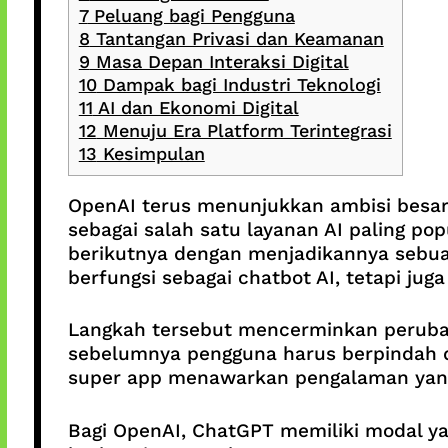
7
Peluang bagi Pengguna
8
Tantangan Privasi dan Keamanan
9
Masa Depan Interaksi Digital
10
Dampak bagi Industri Teknologi
11
AI dan Ekonomi Digital
12
Menuju Era Platform Terintegrasi
13
Kesimpulan
OpenAI terus menunjukkan ambisi besar
sebagai salah satu layanan AI paling po
berikutnya dengan menjadikannya sebua
berfungsi sebagai chatbot AI, tetapi jug
Langkah tersebut mencerminkan perubaha
sebelumnya pengguna harus berpindah da
super app menawarkan pengalaman yang 
Bagi OpenAI, ChatGPT memiliki modal ya