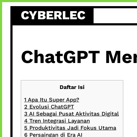
Skip
CYBERLEC
to
content
ChatGPT Men
Daftar Isi
1
Apa Itu Super App?
2
Evolusi ChatGPT
3
AI Sebagai Pusat Aktivitas Digital
4
Tren Integrasi Layanan
5
Produktivitas Jadi Fokus Utama
6
Persaingan di Era AI