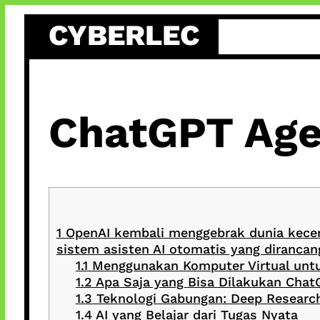
Skip
CYBERLEC
to
content
ChatGPT Agen
1
OpenAI kembali menggebrak dunia kecerd
sistem asisten AI otomatis yang diranc
1.1
Menggunakan Komputer Virtual untu
1.2
Apa Saja yang Bisa Dilakukan Chat
1.3
Teknologi Gabungan: Deep Researc
1.4
AI yang Belajar dari Tugas Nyata