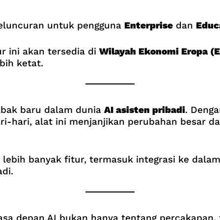
eluncuran untuk pengguna
Enterprise
dan
Educ
 ini akan tersedia di
Wilayah Ekonomi Eropa (
bih ketat.
abak baru dalam dunia
AI asisten pribadi
. Deng
ari-hari, alat ini menjanjikan perubahan besar 
lebih banyak fitur, termasuk integrasi ke dala
di.
a depan AI bukan hanya tentang percakapan, 