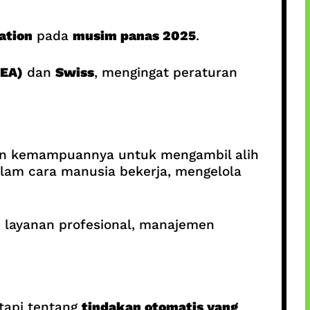
ation
pada
musim panas 2025
.
EEA)
dan
Swiss
, mengingat peraturan
an kemampuannya untuk mengambil alih
dalam cara manusia bekerja, mengelola
m layanan profesional, manajemen
tapi tentang
tindakan otomatis yang