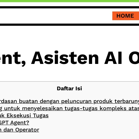
HOME
t, Asisten AI 
Daftar Isi
asan buatan dengan peluncuran produk terbarunya
ang untuk menyelesaikan tugas-tugas kompleks at
k Eksekusi Tugas
GPT Agent?
h dan Operator