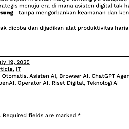
rategis menuju era di mana asisten digital tak
gsung
—tanpa mengorbankan keamanan dan kend
yak dicoba dan dijadikan alat produktivitas haria
uly 19, 2025
rticle
, 
IT
I Otomatis
, 
Asisten AI
, 
Browser AI
, 
ChatGPT Age
penAI
, 
Operator AI
, 
Riset Digital
, 
Teknologi AI
.
Required fields are marked
*