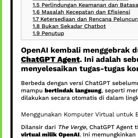
1.5
Perlindungan Keamanan dan Batasa
1.6
Masalah Kecepatan dan Efisiensi
1.7
Ketersediaan dan Rencana Peluncur
1.8
Bukan Sekadar Chatbot
1.9
Penutup
OpenAI kembali menggebrak du
ChatGPT Agent
. Ini adalah se
menyelesaikan tugas-tugas ko
Berbeda dengan versi ChatGPT sebelumn
mampu
bertindak langsung
, seperti m
dilakukan secara otomatis di dalam lin
Menggunakan Komputer Virtual untuk 
Dilansir dari
The Verge
, ChatGPT Agent t
virtual milik OpenAI
. Ini memungkinkan 