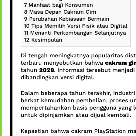
7
Manfaat bagi Konsumen
8
Masa Depan Cakram Gim
9
Perubahan Kebiasaan Bermain
10
Tips Memilih Versi Fisik atau Digital
11
Menanti Perkembangan Selanjutnya
12
Kesimpulan
Di tengah meningkatnya popularitas dist
terbaru menyebutkan bahwa
cakram gi
tahun
2028
. Informasi tersebut menjadi
dibandingkan versi digital.
Dalam beberapa tahun terakhir, industr
berkat kemudahan pembelian, proses und
mempertahankan basis pengguna yang loy
untuk dipinjamkan atau dijual kembali.
Kepastian bahwa cakram PlayStation ma