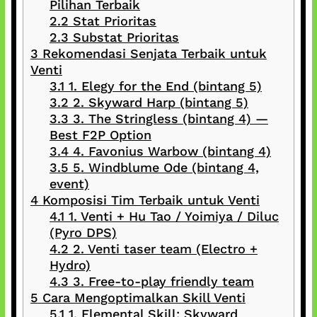
Pilihan Terbaik
2.2
Stat Prioritas
2.3
Substat Prioritas
3
Rekomendasi Senjata Terbaik untuk
Venti
3.1
1. Elegy for the End (bintang 5)
3.2
2. Skyward Harp (bintang 5)
3.3
3. The Stringless (bintang 4) —
Best F2P Option
3.4
4. Favonius Warbow (bintang 4)
3.5
5. Windblume Ode (bintang 4,
event)
4
Komposisi Tim Terbaik untuk Venti
4.1
1. Venti + Hu Tao / Yoimiya / Diluc
(Pyro DPS)
4.2
2. Venti taser team (Electro +
Hydro)
4.3
3. Free-to-play friendly team
5
Cara Mengoptimalkan Skill Venti
5.1
1. Elemental Skill: Skyward