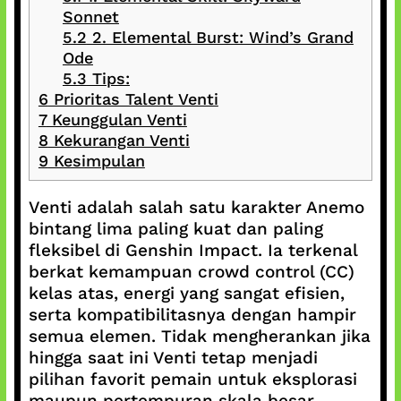
Sonnet
5.2
2. Elemental Burst: Wind’s Grand
Ode
5.3
Tips:
6
Prioritas Talent Venti
7
Keunggulan Venti
8
Kekurangan Venti
9
Kesimpulan
Venti adalah salah satu karakter Anemo
bintang lima paling kuat dan paling
fleksibel di Genshin Impact. Ia terkenal
berkat kemampuan crowd control (CC)
kelas atas, energi yang sangat efisien,
serta kompatibilitasnya dengan hampir
semua elemen. Tidak mengherankan jika
hingga saat ini Venti tetap menjadi
pilihan favorit pemain untuk eksplorasi
maupun pertempuran skala besar.