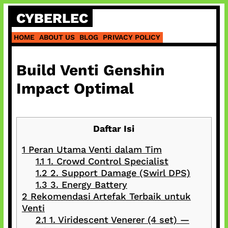
Skip
CYBERLEC
to
content
HOME
ABOUT US
BLOG
PRIVACY POLICY
Build Venti Genshin
Impact Optimal
Daftar Isi
1
Peran Utama Venti dalam Tim
1.1
1. Crowd Control Specialist
1.2
2. Support Damage (Swirl DPS)
1.3
3. Energy Battery
2
Rekomendasi Artefak Terbaik untuk
Venti
2.1
1. Viridescent Venerer (4 set) —