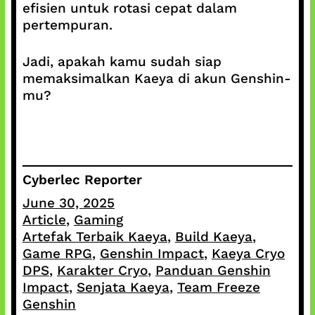
efisien untuk rotasi cepat dalam
pertempuran.
Jadi, apakah kamu sudah siap
memaksimalkan Kaeya di akun Genshin-
mu?
Cyberlec Reporter
June 30, 2025
Article
, 
Gaming
Artefak Terbaik Kaeya
, 
Build Kaeya
, 
Game RPG
, 
Genshin Impact
, 
Kaeya Cryo
DPS
, 
Karakter Cryo
, 
Panduan Genshin
Impact
, 
Senjata Kaeya
, 
Team Freeze
Genshin