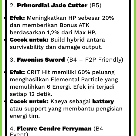
2.
Primordial Jade Cutter
(B5)
Efek:
Meningkatkan HP sebesar 20%
dan memberikan Bonus ATK
berdasarkan 1,2% dari Max HP.
Cocok untuk:
Build hybrid antara
survivability dan damage output.
3.
Favonius Sword
(B4 – F2P Friendly)
Efek:
CRIT Hit memiliki 60% peluang
menghasilkan Elemental Particle yang
memulihkan 6 Energi. Efek ini terjadi
setiap 12 detik.
Cocok untuk:
Kaeya sebagai
battery
atau support yang membantu pengisian
energi tim.
4.
Fleuve Cendre Ferryman
(B4 –
Event)