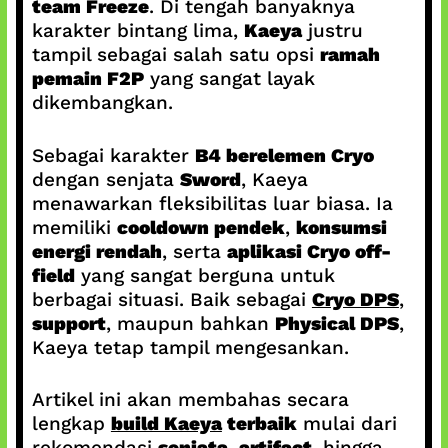
team Freeze
. Di tengah banyaknya
karakter bintang lima,
Kaeya
justru
tampil sebagai salah satu opsi
ramah
pemain F2P
yang sangat layak
dikembangkan.
Sebagai karakter
B4 berelemen Cryo
dengan senjata
Sword
, Kaeya
menawarkan fleksibilitas luar biasa. Ia
memiliki
cooldown pendek
,
konsumsi
energi rendah
, serta
aplikasi Cryo off-
field
yang sangat berguna untuk
berbagai situasi. Baik sebagai
Cryo DPS
,
support
, maupun bahkan
Physical DPS
,
Kaeya tetap tampil mengesankan.
Artikel ini akan membahas secara
lengkap
build Kaeya
terbaik
mulai dari
rekomendasi
senjata
,
artifact
, hingga