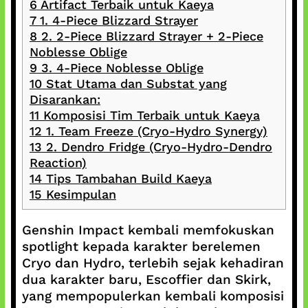
6
Artifact Terbaik untuk Kaeya
7
1. 4-Piece Blizzard Strayer
8
2. 2-Piece Blizzard Strayer + 2-Piece
Noblesse Oblige
9
3. 4-Piece Noblesse Oblige
10
Stat Utama dan Substat yang
Disarankan:
11
Komposisi Tim Terbaik untuk Kaeya
12
1. Team Freeze (Cryo-Hydro Synergy)
13
2. Dendro Fridge (Cryo-Hydro-Dendro
Reaction)
14
Tips Tambahan Build Kaeya
15
Kesimpulan
Genshin Impact kembali memfokuskan
spotlight kepada karakter berelemen
Cryo dan Hydro, terlebih sejak kehadiran
dua karakter baru, Escoffier dan Skirk,
yang mempopulerkan kembali komposisi