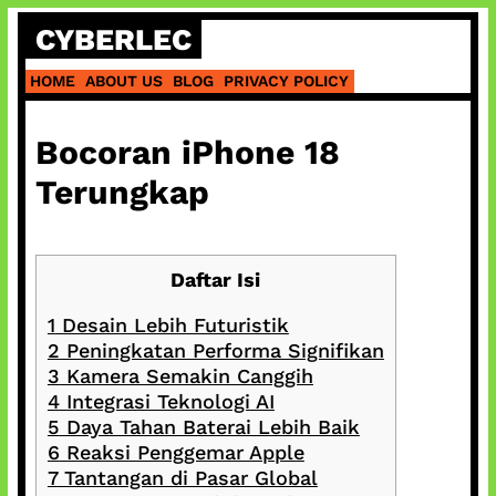
Skip
CYBERLEC
to
content
HOME
ABOUT US
BLOG
PRIVACY POLICY
Bocoran iPhone 18
Terungkap
Daftar Isi
1
Desain Lebih Futuristik
2
Peningkatan Performa Signifikan
3
Kamera Semakin Canggih
4
Integrasi Teknologi AI
5
Daya Tahan Baterai Lebih Baik
6
Reaksi Penggemar Apple
7
Tantangan di Pasar Global