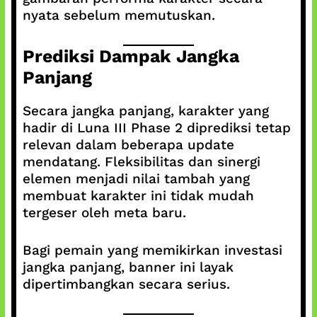
nyata sebelum memutuskan.
Prediksi Dampak Jangka
Panjang
Secara jangka panjang, karakter yang
hadir di Luna III Phase 2 diprediksi tetap
relevan dalam beberapa update
mendatang. Fleksibilitas dan sinergi
elemen menjadi nilai tambah yang
membuat karakter ini tidak mudah
tergeser oleh meta baru.
Bagi pemain yang memikirkan investasi
jangka panjang, banner ini layak
dipertimbangkan secara serius.