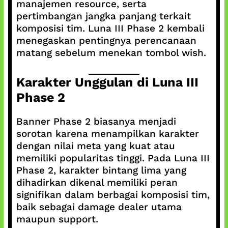
manajemen resource, serta
pertimbangan jangka panjang terkait
komposisi tim. Luna III Phase 2 kembali
menegaskan pentingnya perencanaan
matang sebelum menekan tombol wish.
Karakter Unggulan di Luna III
Phase 2
Banner Phase 2 biasanya menjadi
sorotan karena menampilkan karakter
dengan nilai meta yang kuat atau
memiliki popularitas tinggi. Pada Luna III
Phase 2, karakter bintang lima yang
dihadirkan dikenal memiliki peran
signifikan dalam berbagai komposisi tim,
baik sebagai damage dealer utama
maupun support.