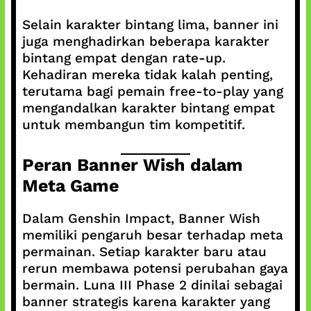
Selain karakter bintang lima, banner ini
juga menghadirkan beberapa karakter
bintang empat dengan rate-up.
Kehadiran mereka tidak kalah penting,
terutama bagi pemain free-to-play yang
mengandalkan karakter bintang empat
untuk membangun tim kompetitif.
Peran Banner Wish dalam
Meta Game
Dalam Genshin Impact, Banner Wish
memiliki pengaruh besar terhadap meta
permainan. Setiap karakter baru atau
rerun membawa potensi perubahan gaya
bermain. Luna III Phase 2 dinilai sebagai
banner strategis karena karakter yang