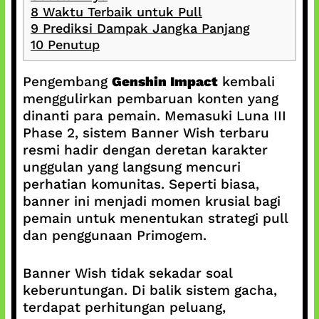
8
Waktu Terbaik untuk Pull
9
Prediksi Dampak Jangka Panjang
10
Penutup
Pengembang
Genshin Impact
kembali
menggulirkan pembaruan konten yang
dinanti para pemain. Memasuki Luna III
Phase 2, sistem Banner Wish terbaru
resmi hadir dengan deretan karakter
unggulan yang langsung mencuri
perhatian komunitas. Seperti biasa,
banner ini menjadi momen krusial bagi
pemain untuk menentukan strategi pull
dan penggunaan Primogem.
Banner Wish tidak sekadar soal
keberuntungan. Di balik sistem gacha,
terdapat perhitungan peluang,