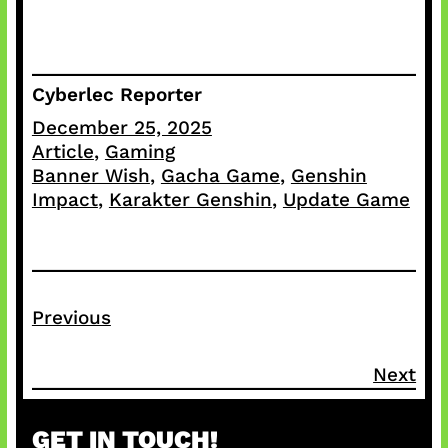
Cyberlec Reporter
December 25, 2025
Article
, 
Gaming
Banner Wish
, 
Gacha Game
, 
Genshin
Impact
, 
Karakter Genshin
, 
Update Game
Previous
Next
GET IN TOUCH!