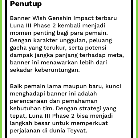
Penutup
Banner Wish Genshin Impact terbaru
Luna III Phase 2 kembali menjadi
momen penting bagi para pemain.
Dengan karakter unggulan, peluang
gacha yang terukur, serta potensi
dampak jangka panjang terhadap meta,
banner ini menawarkan lebih dari
sekadar keberuntungan.
Baik pemain lama maupun baru, kunci
menghadapi banner ini adalah
perencanaan dan pemahaman
kebutuhan tim. Dengan strategi yang
tepat, Luna III Phase 2 bisa menjadi
langkah besar untuk memperkuat
perjalanan di dunia Teyvat.