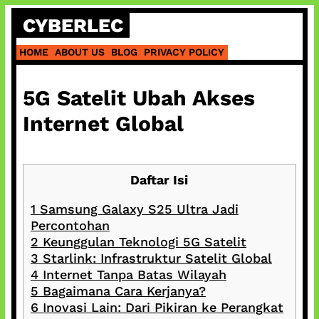
Skip
CYBERLEC
to
content
HOME
ABOUT US
BLOG
PRIVACY POLICY
5G Satelit Ubah Akses
Internet Global
Daftar Isi
1
Samsung Galaxy S25 Ultra Jadi
Percontohan
2
Keunggulan Teknologi 5G Satelit
3
Starlink: Infrastruktur Satelit Global
4
Internet Tanpa Batas Wilayah
5
Bagaimana Cara Kerjanya?
6
Inovasi Lain: Dari Pikiran ke Perangkat