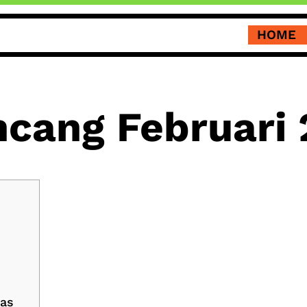
HOME
ncang Februari
tas