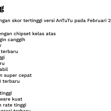
g
gan skor tertinggi versi AnTuTu pada Februari 
engan chipset kelas atas
gin canggih
r
 terbaru
gi
ru
abil
n super cepat
I terbaru
inggi
tware kuat
rate tinggi
erasi terbaru