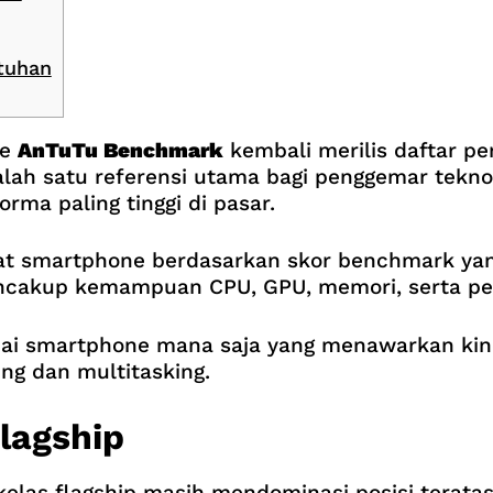
tuhan
ne
AnTuTu Benchmark
kembali merilis daftar pe
 salah satu referensi utama bagi penggemar tek
rma paling tinggi di pasar.
t smartphone berdasarkan skor benchmark yang
encakup kemampuan CPU, GPU, memori, serta pe
i smartphone mana saja yang menawarkan kiner
ing dan multitasking.
lagship
elas flagship masih mendominasi posisi teratas