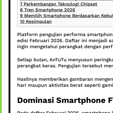
7
Perkembangan Teknologi Chipset
8
Tren Smartphone 2026
9
Memilih Smartphone Berdasarkan Kebu
10
Kesimpulan
Platform pengujian performa smartpho
edisi Februari 2026. Daftar ini menjadi
ingin mengetahui perangkat dengan perfo
Setiap bulan, AnTuTu menyusun peringka
perangkat keras. Pengujian tersebut m
Hasilnya memberikan gambaran mengena
hari maupun aktivitas berat seperti gam
Dominasi Smartphone F
Pada daftar Februari 2026, smartphone k