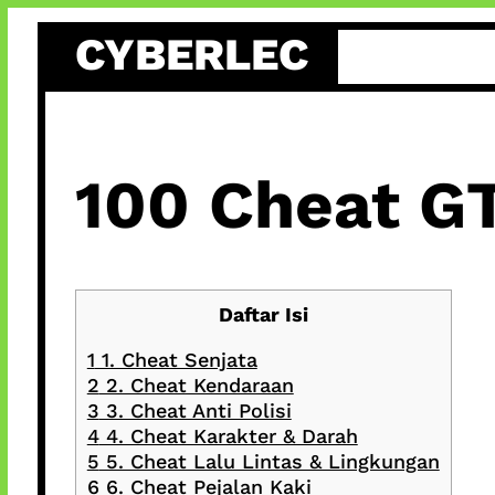
Skip
CYBERLEC
to
content
100 Cheat G
Daftar Isi
1
1. Cheat Senjata
2
2. Cheat Kendaraan
3
3. Cheat Anti Polisi
4
4. Cheat Karakter & Darah
5
5. Cheat Lalu Lintas & Lingkungan
6
6. Cheat Pejalan Kaki