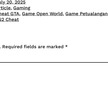
uly 20, 2025
rticle
, 
Gaming
heat GTA
, 
Game Open World
, 
Game Petualangan
S2 Cheat
.
Required fields are marked
*