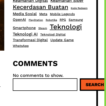
Keamanan Digital
Keamanan Siber
Kecerdasan Buatan
Kode Redeem
Media Sosial
Meta
Mobile Legends
OpenAI
RPG
Samsung
PlayStation
Robotika
Teknologi
Smartphone
Steam
Teknologi AI
Teknologi Digital
Transformasi Digital
Update Game
WhatsApp
COMMENTS
No comments to show.
S
SEARCH
4
e
a
r
c