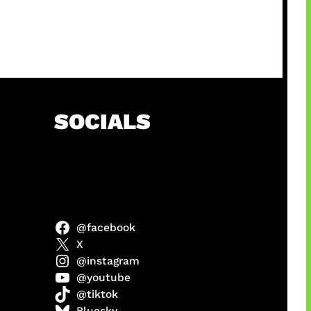
SOCIALS
@facebook
abel
X
@instagram
@youtube
@tiktok
Model
Bluesky