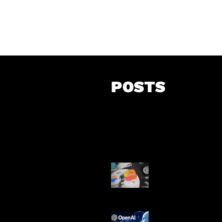
POSTS
Suno Perkuat L
Musik AI
OpenAI Tahan 