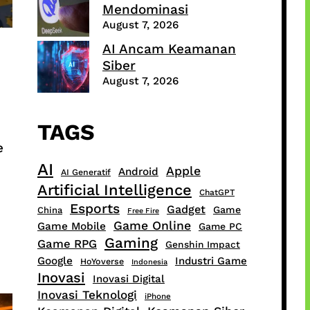
Mendominasi
August 7, 2026
AI Ancam Keamanan
Siber
August 7, 2026
TAGS
e
AI
Apple
Android
AI Generatif
Artificial Intelligence
ChatGPT
Esports
Gadget
Game
China
Free Fire
Game Online
Game Mobile
Game PC
Gaming
Game RPG
Genshin Impact
Google
Industri Game
HoYoverse
Indonesia
Inovasi
Inovasi Digital
Inovasi Teknologi
iPhone